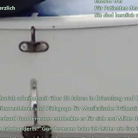
Eintritt frei
rzlich
Für Patienten de
Sie sind herzlich
urich arbeitet seit über 30 Jahren in Brieselang und F
itarrenlehrer und Pädagoge für Musikalische Früherzi
rhard Gundermann entdeckte er für sich erst Mitte d
n Jahrhunderts. "Gundermann habe ich leider nie live