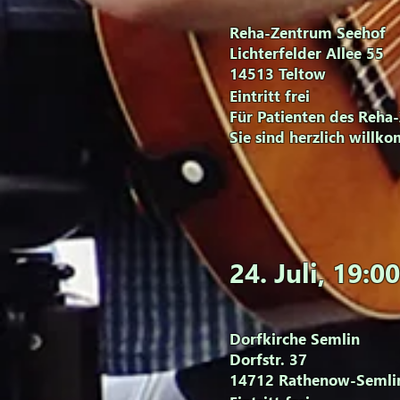
Reha-Zentrum Seehof
Lichterfelder Allee 55
14513 Teltow
Eintritt frei
Für Patienten des
Reha-
Sie sind herzlich willk
24. Juli
, 19:00
Dorfkirche Semlin
Dorfstr. 37
14712 Rathenow-Semli