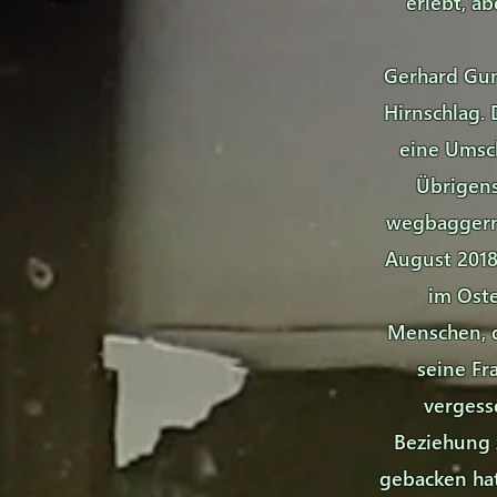
erlebt, a
Gerhard Gun
Hirnschlag.
eine Umsc
Übrigens
wegbaggern 
August 2018
im Oste
Menschen, d
seine Fr
vergess
Beziehung 
gebacken hat