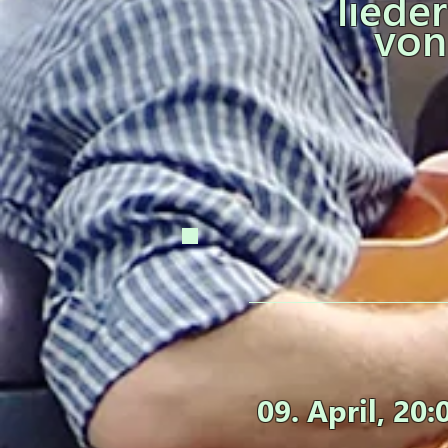
lieder
von
09. April
, 20: