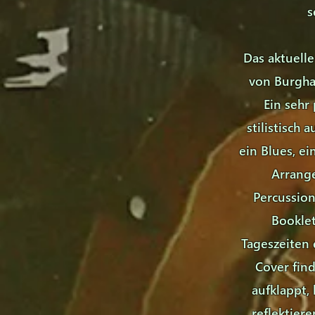
s
Das aktuell
von Burgha
Ein sehr
stilistisch
ein Blues, e
Arrang
Percussion
Bookle
Tageszeiten 
Cover fin
aufklappt,
reflektier