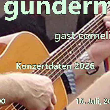
gunder
gast cornel
Konzertdaten 2026
00
16. Juli
, 2