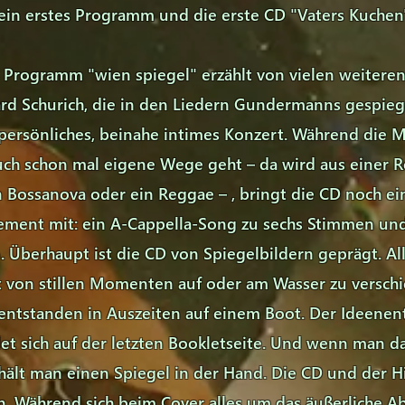
ein erstes Programm und die erste CD "Vaters Kuchen
e Programm "wien spiegel" erzählt von vielen weiteren
rd Schurich, die in den Liedern Gundermanns gespieg
 persönliches, beinahe intimes Konzert. Während die 
 auch schon mal eigene Wege geht – da wird aus eine
in Bossanova oder ein Reggae – , bringt die CD noch e
ement mit: ein A-Cappella-Song zu sechs Stimmen und
. Überhaupt ist die CD von Spiegelbildern geprägt. Al
t von stillen Momenten auf oder am Wasser zu versch
entstanden in Auszeiten auf einem Boot. Der Ideenen
det sich auf der letzten Bookletseite. Und wenn man d
 hält man einen Spiegel in der Hand. Die CD und der 
en. Während sich beim Cover alles um das äußerliche Ab