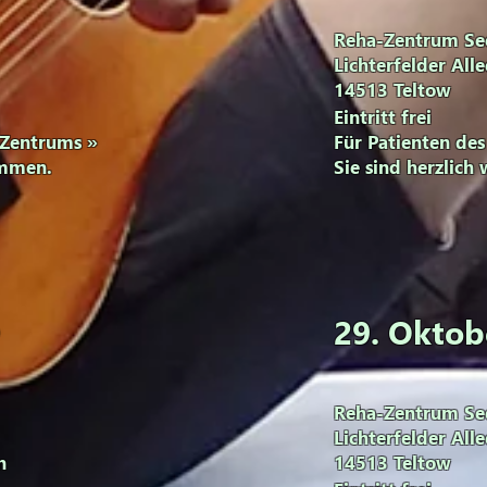
Reha-Zentrum Se
Lichterfelder All
14513 Teltow
Eintritt frei
Zentrums
»
Für Patienten de
ommen.
Sie sind herzlich
29. Oktob
Reha-Zentrum Se
Lichterfelder All
n
14513 Teltow