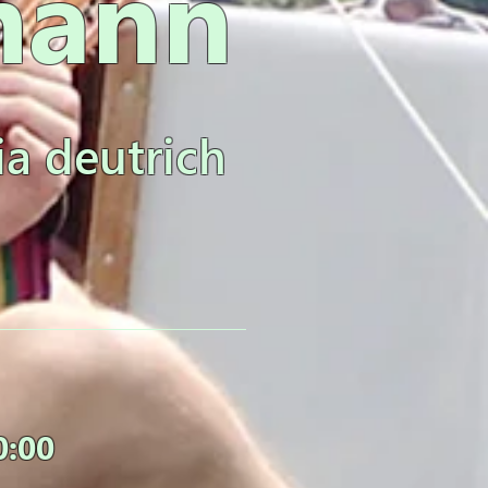
mann
ia deutrich
0:00