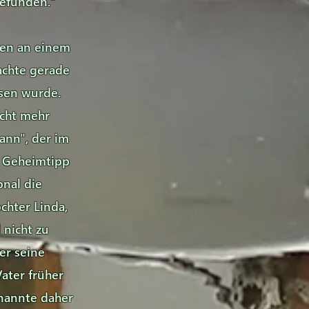
gefunden."
ren an einem
achte gerade
sen wurde.
icht mehr
ann", der im
n Geheimtipp
onal die
chter Linda,
 nicht zu
er seine
ater früher
 nannte daher