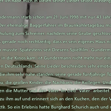
ber ich habe mich in vielen seiner Lieder selbst wieder
dermann starb schon am 21. Juni 1998 mit nur 43 Jah
 Der ehemalige Baggerfahrer im Braunkohletagebau m
hulung zum Schreiner, nachdem seine Grube geschlos
 gerade noch rechtzeitig, dass er sein eigenes Haus n
musste. Spätestens seit Dresens Spielfilm "Gunderm
 in die Kinos kam, ist Gundermann nicht mehr nur ei
n Deutschlands. Seine Lieder beschreiben sehr emoti
ie ihm sehr nahe standen: seine gerade fünfjährige To
au, die großen Kinder, die Nachbarn, die Kollegen. Und
en die Mutter und den Vater. Im Lied "Vater" arbeitet 
zu ihm auf und erinnert sich an den Kuchen, den der V
te. So ein Erlebnis hatte Burghard Schurich auch und