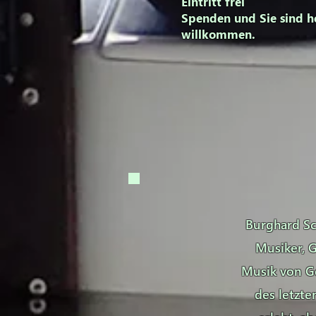
Eintritt frei
Spenden und Sie sind he
willkommen.
Burghard Sch
Musiker, G
Musik von Ge
des letzte