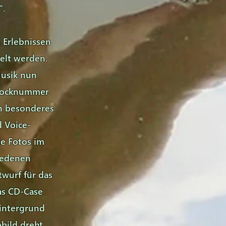
".
 Erlebnissen
elt werden.
Musik nun
r Rocknummer
in besonderes
 Voice-
le Fotos im
iedenen
twurf für das
as CD-Case
Hintergrund
bild dreht,