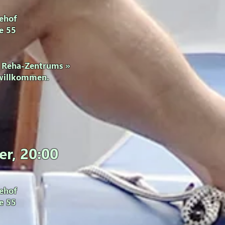
ehof
ee 55
s
Reha-Zentrums
»
 willkommen.
er
, 20:00
ehof
ee 55