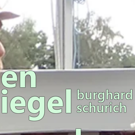
ien
iegel
burghard
schurich