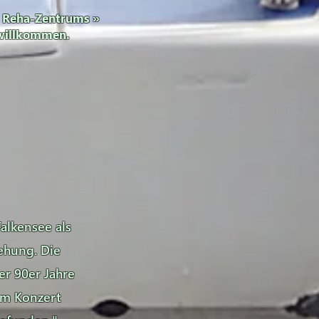
s
Reha-Zentrums
»
 willkommen.
alkensee als
ehung. Die
er 90er Jahre
 im Konzert